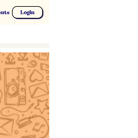
ents
Login