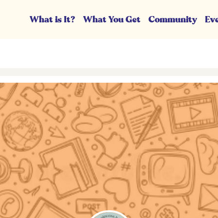
What is It?
What You Get
Community
Ev