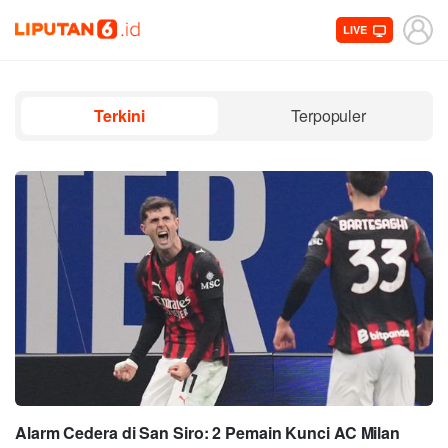
LIVE
Terkini
Terpopuler
Alarm Cedera di San Siro: 2 Pemain Kunci AC Milan