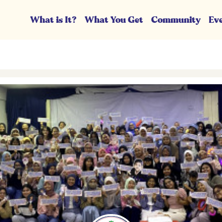
What is It?
What You Get
Community
Ev