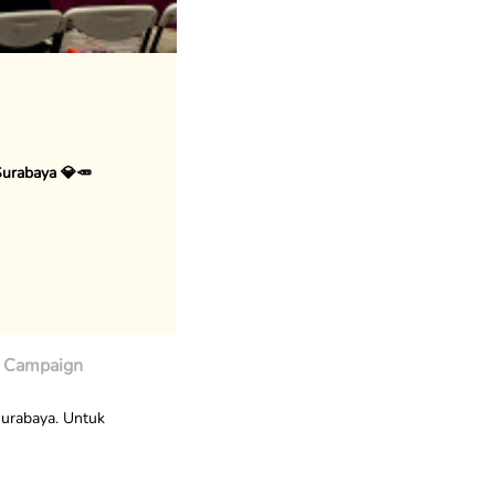
urabaya 💎🥕
Campaign
Surabaya. Untuk