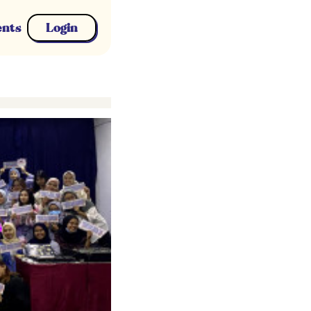
ents
Login