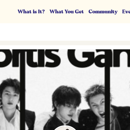
What is It?
What You Get
Community
Ev