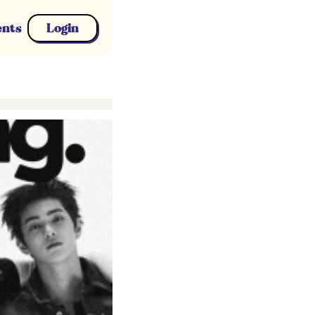
ents
Login